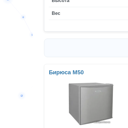
Высота
Вес
Бирюса M50