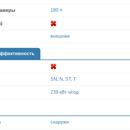
180 л
камеры
)
внешние
эффективность
SN, N, ST, T
239 кВт·ч/год
снаружи
я