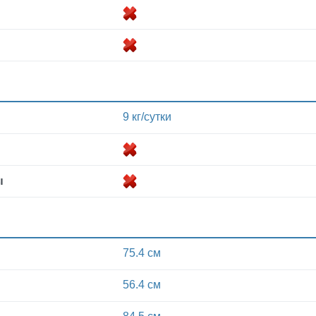
9 кг/сутки
ы
75.4 см
56.4 см