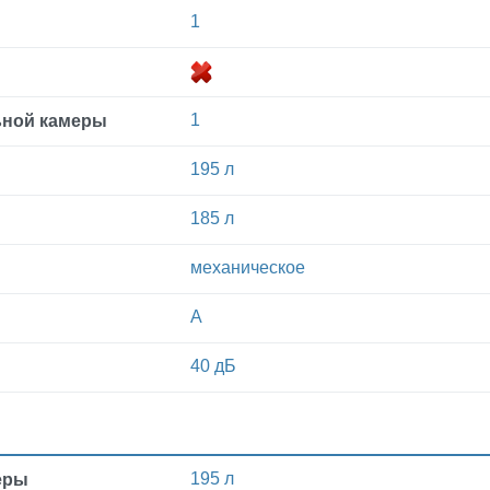
1
1
ьной камеры
195 л
185 л
механическое
A
40 дБ
195 л
еры