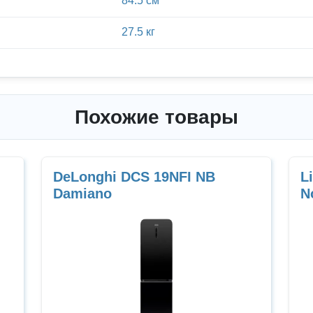
84.5 см
27.5 кг
Похожие товары
DeLonghi DCS 19NFI NB
L
Damiano
N