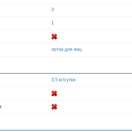
3
1
лоток для яиц
3.5 кг/сутки
ы