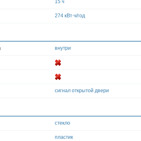
15 ч
274 кВт·ч/год
внутри
я
сигнал открытой двери
стекло
пластик