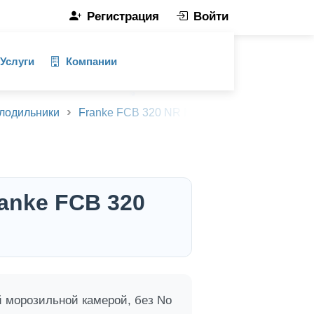
Регистрация
Войти
Услуги
Компании
лодильники
Franke FCB 320 NR MS A+
Описание тов
anke FCB 320
й морозильной камерой, без No