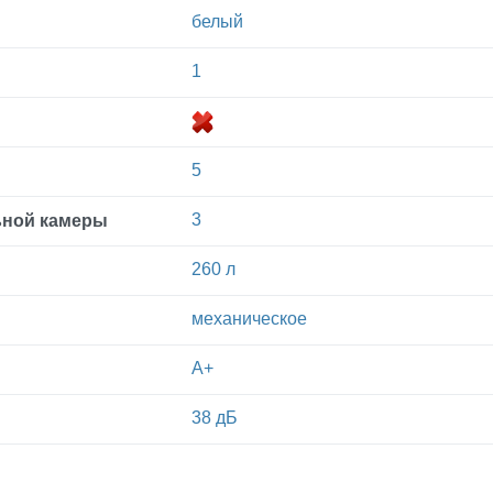
белый
1
5
3
ьной камеры
260 л
механическое
A+
38 дБ