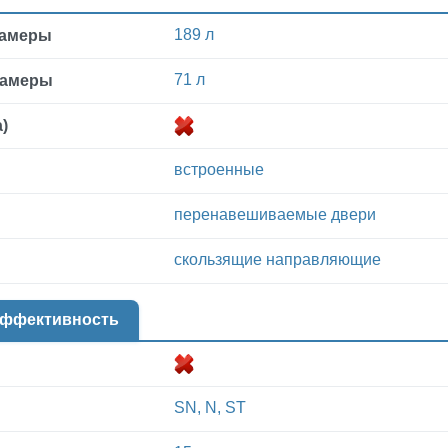
189 л
камеры
71 л
камеры
)
встроенные
перенавешиваемые двери
скользящие направляющие
эффективность
SN, N, ST