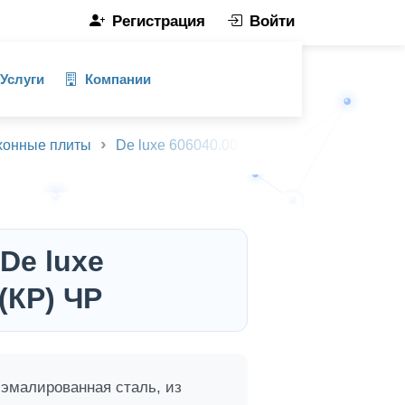
Регистрация
Войти
Услуги
Компании
хонные плиты
De luxe 606040.00ГЭ-001(КР) ЧР
Описа
De luxe
(КР) ЧР
, эмалированная сталь, из