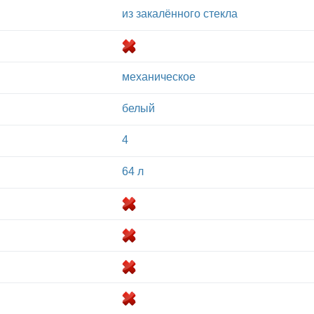
из закалённого стекла
механическое
белый
4
64 л