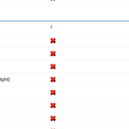
4
ght)