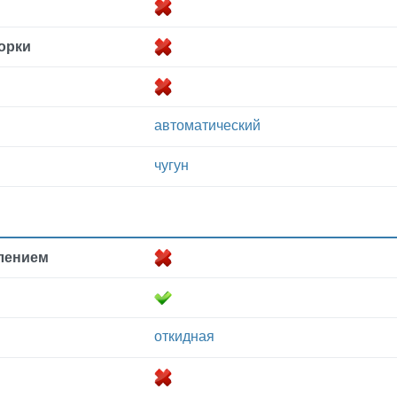
орки
автоматический
и
чугун
лением
откидная