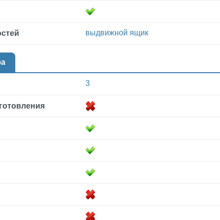
выдвижной ящик
остей
фа
3
готовления