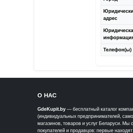
Юридическ
адрес
Юридическ
информация
Телефон(ы)
О НАС
GdeKupit.by
— бесплатный каталог компа
(индивидуальных предпринимателей, само
магазинов, товаров и услуг Беларуси. Мы
покупателей и продавцов: первые находя