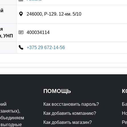
ий
246000, P-129. 12-км. 5/10
ая
400034114
, УНП
+375 29 672-14-56
ПОМОЩЬ
К
ний
Как восстановить пароль?
Ба
занятых),
Как добавить компанию?
Но
 объединяем
Как добавить магазин?
Р
т выгодные