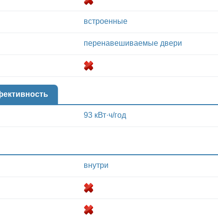
встроенные
перенавешиваемые двери
фективность
93 кВт·ч/год
внутри