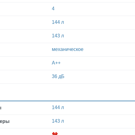
4
144 л
143 л
механическое
A++
36 дБ
144 л
ы
143 л
меры