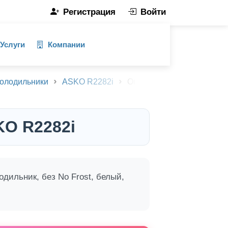
Регистрация
Войти
Услуги
Компании
олодильники
ASKO R2282i
Описание товара
O R2282i
дильник, без No Frost, белый,