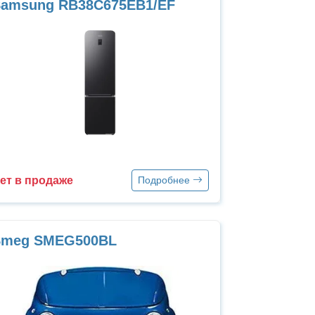
Samsung RB38C675EB1/EF
ет в продаже
Подробнее
Smeg SMEG500BL