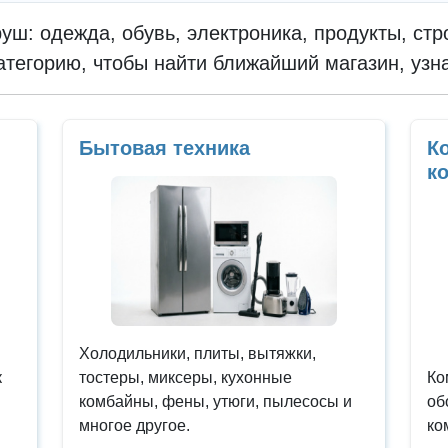
руш: одежда, обувь, электроника, продукты, ст
атегорию, чтобы найти ближайший магазин, узн
Бытовая техника
К
к
Холодильники, плиты, вытяжки,
к
тостеры, миксеры, кухонные
Ко
комбайны, фены, утюги, пылесосы и
об
многое другое.
ко