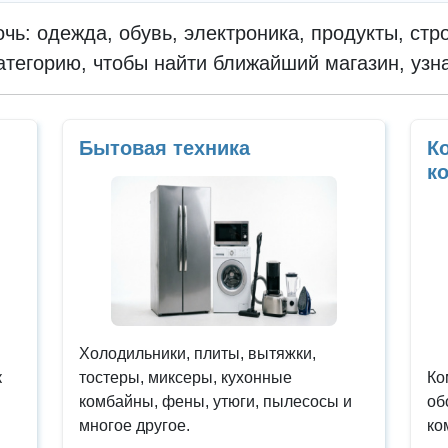
очь: одежда, обувь, электроника, продукты, ст
атегорию, чтобы найти ближайший магазин, узн
Бытовая техника
К
к
Холодильники, плиты, вытяжки,
к
тостеры, миксеры, кухонные
Ко
комбайны, фены, утюги, пылесосы и
об
многое другое.
ко